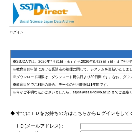
ログイン
※SSJDAでは、2026年7月31日（金）から2026年8月23日（日）
※教育目的申請における受講者の処理に関して、システムを更新いたしま
※ダウンロード期限は、ダウンロード提供日より30日間です。なお、ダウ
※教育目的でご利用の場合、データの利用期限は1年間です。
※何かご不明な点がございましたら、ssjda@iss.u-tokyo.ac.jp までご連
◆ すでにＩＤをお持ちの方はこちらからログインをして
ＩＤ(メールアドレス)：