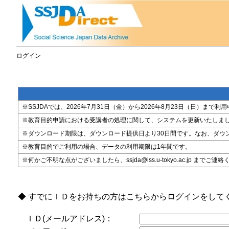
ログイン
※SSJDAでは、2026年7月31日（金）から2026年8月23日（日）
※教育目的申請における受講者の処理に関して、システムを更新いたしま
※ダウンロード期限は、ダウンロード提供日より30日間です。なお、ダウ
※教育目的でご利用の場合、データの利用期限は1年間です。
※何かご不明な点がございましたら、ssjda@iss.u-tokyo.ac.jp までご連
◆ すでにＩＤをお持ちの方はこちらからログインをして
ＩＤ(メールアドレス)：