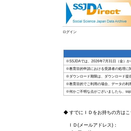
ログイン
※SSJDAでは、2026年7月31日（
※教育目的申請における受講者の処理に
※ダウンロード期限は、ダウンロード提
※教育目的でご利用の場合、データの利
※何かご不明な点がございましたら、ssjda@i
◆ すでにＩＤをお持ちの方は
ＩＤ(メールアドレス)：