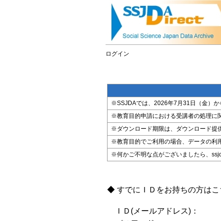
ログイン
※SSJDAでは、2026年7月31日（
※教育目的申請における受講者の処理に
※ダウンロード期限は、ダウンロード提
※教育目的でご利用の場合、データの利
※何かご不明な点がございましたら、ssjda@i
◆ すでにＩＤをお持ちの方は
ＩＤ(メールアドレス)：