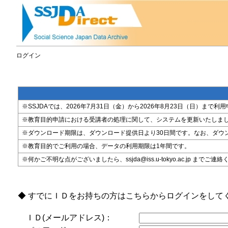
ログイン
※SSJDAでは、2026年7月31日（金）から2026年8月23日（日）
※教育目的申請における受講者の処理に関して、システムを更新いたしま
※ダウンロード期限は、ダウンロード提供日より30日間です。なお、ダウ
※教育目的でご利用の場合、データの利用期限は1年間です。
※何かご不明な点がございましたら、ssjda@iss.u-tokyo.ac.jp までご連
◆ すでにＩＤをお持ちの方はこちらからログインをして
ＩＤ(メールアドレス)：