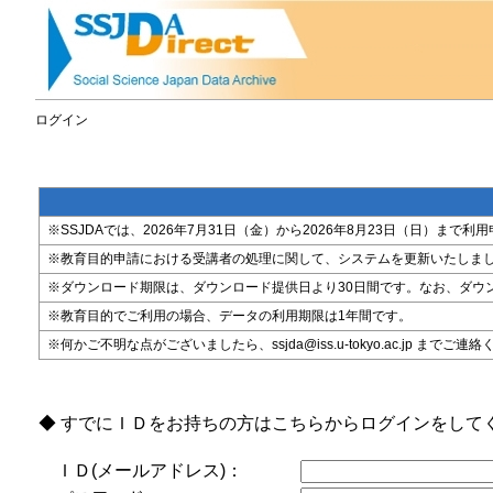
ログイン
※SSJDAでは、2026年7月31日（金）から2026年8月23日（日）
※教育目的申請における受講者の処理に関して、システムを更新いたしま
※ダウンロード期限は、ダウンロード提供日より30日間です。なお、ダウ
※教育目的でご利用の場合、データの利用期限は1年間です。
※何かご不明な点がございましたら、ssjda@iss.u-tokyo.ac.jp までご連
◆ すでにＩＤをお持ちの方はこちらからログインをして
ＩＤ(メールアドレス)：