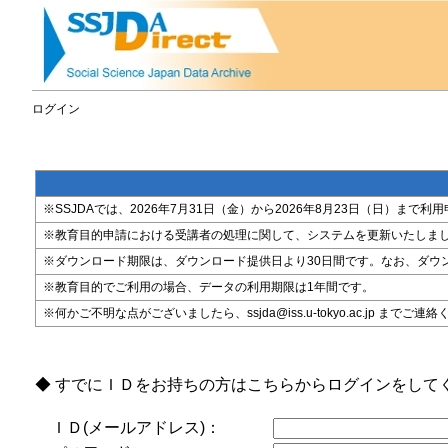
ログイン
※SSJDAでは、2026年7月31日（金）から2026年8月23日（日）
※教育目的申請における受講者の処理に関して、システムを更新いたしま
※ダウンロード期限は、ダウンロード提供日より30日間です。なお、ダウ
※教育目的でご利用の場合、データの利用期限は1年間です。
※何かご不明な点がございましたら、ssjda@iss.u-tokyo.ac.jp までご連
◆ すでにＩＤをお持ちの方はこちらからログインをして
ＩＤ(メールアドレス)：