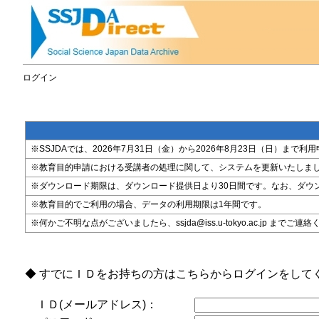
ログイン
※SSJDAでは、2026年7月31日（金）から2026年8月23日（日）
※教育目的申請における受講者の処理に関して、システムを更新いたしま
※ダウンロード期限は、ダウンロード提供日より30日間です。なお、ダウ
※教育目的でご利用の場合、データの利用期限は1年間です。
※何かご不明な点がございましたら、ssjda@iss.u-tokyo.ac.jp までご連
◆ すでにＩＤをお持ちの方はこちらからログインをして
ＩＤ(メールアドレス)：