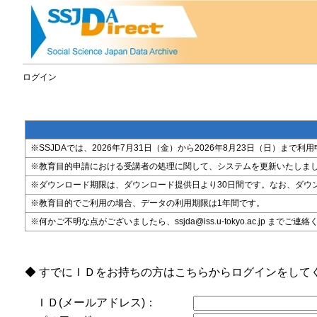
ログイン
※SSJDAでは、2026年7月31日（金）から2026年8月23日（日）
※教育目的申請における受講者の処理に関して、システムを更新いたしま
※ダウンロード期限は、ダウンロード提供日より30日間です。なお、ダウ
※教育目的でご利用の場合、データの利用期限は1年間です。
※何かご不明な点がございましたら、ssjda@iss.u-tokyo.ac.jp までご連
◆ すでにＩＤをお持ちの方はこちらからログインをして
ＩＤ(メールアドレス)：