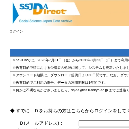
ログイン
※SSJDAでは、2026年7月31日（金）から2026年8月23日（日）
※教育目的申請における受講者の処理に関して、システムを更新いたしま
※ダウンロード期限は、ダウンロード提供日より30日間です。なお、ダウ
※教育目的でご利用の場合、データの利用期限は1年間です。
※何かご不明な点がございましたら、ssjda@iss.u-tokyo.ac.jp までご連
◆ すでにＩＤをお持ちの方はこちらからログインをして
ＩＤ(メールアドレス)：