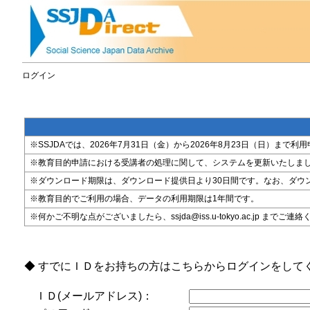
ログイン
※SSJDAでは、2026年7月31日（金）から2026年8月23日（日）
※教育目的申請における受講者の処理に関して、システムを更新いたしま
※ダウンロード期限は、ダウンロード提供日より30日間です。なお、ダウ
※教育目的でご利用の場合、データの利用期限は1年間です。
※何かご不明な点がございましたら、ssjda@iss.u-tokyo.ac.jp までご連
◆ すでにＩＤをお持ちの方はこちらからログインをして
ＩＤ(メールアドレス)：