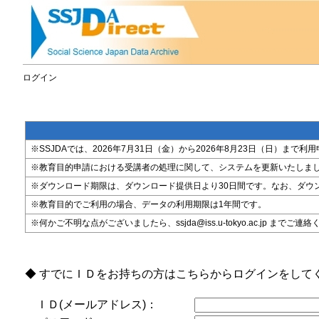
ログイン
※SSJDAでは、2026年7月31日（金）から2026年8月23日（日）
※教育目的申請における受講者の処理に関して、システムを更新いたしま
※ダウンロード期限は、ダウンロード提供日より30日間です。なお、ダウ
※教育目的でご利用の場合、データの利用期限は1年間です。
※何かご不明な点がございましたら、ssjda@iss.u-tokyo.ac.jp までご連
◆ すでにＩＤをお持ちの方はこちらからログインをして
ＩＤ(メールアドレス)：