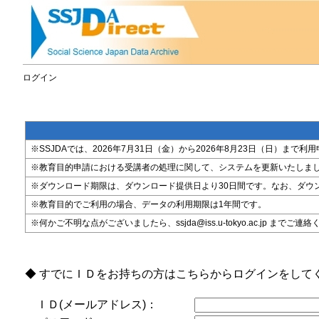
ログイン
※SSJDAでは、2026年7月31日（金）から2026年8月23日（日）
※教育目的申請における受講者の処理に関して、システムを更新いたしま
※ダウンロード期限は、ダウンロード提供日より30日間です。なお、ダウ
※教育目的でご利用の場合、データの利用期限は1年間です。
※何かご不明な点がございましたら、ssjda@iss.u-tokyo.ac.jp までご連
◆ すでにＩＤをお持ちの方はこちらからログインをして
ＩＤ(メールアドレス)：