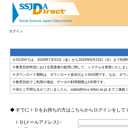
ログイン
※SSJDAでは、2026年7月31日（金）から2026年8月23日（日）
※教育目的申請における受講者の処理に関して、システムを更新いたしま
※ダウンロード期限は、ダウンロード提供日より30日間です。なお、ダウ
※教育目的でご利用の場合、データの利用期限は1年間です。
※何かご不明な点がございましたら、ssjda@iss.u-tokyo.ac.jp までご連
◆ すでにＩＤをお持ちの方はこちらからログインをして
ＩＤ(メールアドレス)：