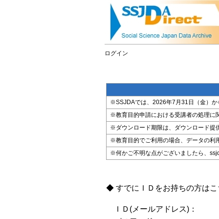
ログイン
※SSJDAでは、2026年7月31日（
※教育目的申請における受講者の処理に
※ダウンロード期限は、ダウンロード提
※教育目的でご利用の場合、データの利
※何かご不明な点がございましたら、ssjda@i
◆ すでにＩＤをお持ちの方は
ＩＤ(メールアドレス)：