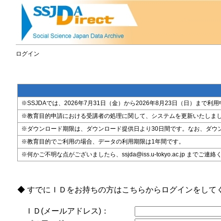
ログイン
※SSJDAでは、2026年7月31日（金）から2026年8月23日（日）
※教育目的申請における受講者の処理に関して、システムを更新いたしま
※ダウンロード期限は、ダウンロード提供日より30日間です。なお、ダウ
※教育目的でご利用の場合、データの利用期限は1年間です。
※何かご不明な点がございましたら、ssjda@iss.u-tokyo.ac.jp までご連
◆ すでにＩＤをお持ちの方はこちらからログインをして
ＩＤ(メールアドレス)：