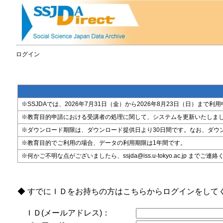
ログイン
※SSJDAでは、2026年7月31日（金）から2026年8月23日（日）
※教育目的申請における受講者の処理に関して、システムを更新いたしま
※ダウンロード期限は、ダウンロード提供日より30日間です。なお、ダウ
※教育目的でご利用の場合、データの利用期限は1年間です。
※何かご不明な点がございましたら、ssjda@iss.u-tokyo.ac.jp までご連
◆ すでにＩＤをお持ちの方はこちらからログインをして
ＩＤ(メールアドレス)：