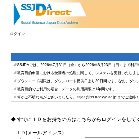
ログイン
※SSJDAでは、2026年7月31日（金）から2026年8月23日（日）
※教育目的申請における受講者の処理に関して、システムを更新いたしま
※ダウンロード期限は、ダウンロード提供日より30日間です。なお、ダウ
※教育目的でご利用の場合、データの利用期限は1年間です。
※何かご不明な点がございましたら、ssjda@iss.u-tokyo.ac.jp までご連
◆ すでにＩＤをお持ちの方はこちらからログインをして
ＩＤ(メールアドレス)：