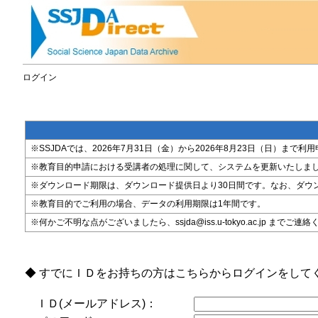
ログイン
※SSJDAでは、2026年7月31日（金）から2026年8月23日（日）
※教育目的申請における受講者の処理に関して、システムを更新いたしま
※ダウンロード期限は、ダウンロード提供日より30日間です。なお、ダウ
※教育目的でご利用の場合、データの利用期限は1年間です。
※何かご不明な点がございましたら、ssjda@iss.u-tokyo.ac.jp までご連
◆ すでにＩＤをお持ちの方はこちらからログインをして
ＩＤ(メールアドレス)：