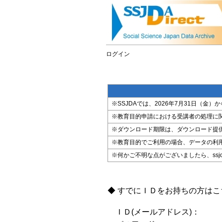
ログイン
※SSJDAでは、2026年7月31日（
※教育目的申請における受講者の処理に
※ダウンロード期限は、ダウンロード提
※教育目的でご利用の場合、データの利
※何かご不明な点がございましたら、ssjda@i
◆ すでにＩＤをお持ちの方は
ＩＤ(メールアドレス)：