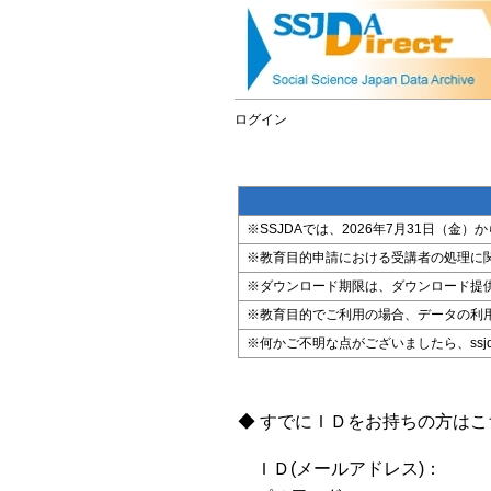
ログイン
※SSJDAでは、2026年7月31日（
※教育目的申請における受講者の処理に
※ダウンロード期限は、ダウンロード提
※教育目的でご利用の場合、データの利
※何かご不明な点がございましたら、ssjda@i
◆ すでにＩＤをお持ちの方は
ＩＤ(メールアドレス)：