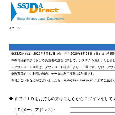
ログイン
※SSJDAでは、2026年7月31日（金）から2026年8月23日（日）
※教育目的申請における受講者の処理に関して、システムを更新いたしま
※ダウンロード期限は、ダウンロード提供日より30日間です。なお、ダウ
※教育目的でご利用の場合、データの利用期限は1年間です。
※何かご不明な点がございましたら、ssjda@iss.u-tokyo.ac.jp までご連
◆ すでにＩＤをお持ちの方はこちらからログインをして
ＩＤ(メールアドレス)：