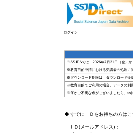
ログイン
※SSJDAでは、2026年7月31日（
※教育目的申請における受講者の処理に
※ダウンロード期限は、ダウンロード提
※教育目的でご利用の場合、データの利
※何かご不明な点がございましたら、ssjda@i
◆ すでにＩＤをお持ちの方は
ＩＤ(メールアドレス)：