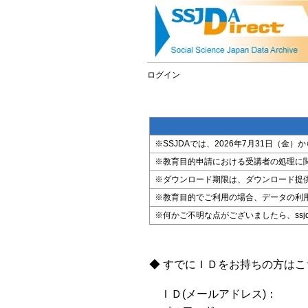
ログイン
※SSJDAでは、2026年7月31日（
※教育目的申請における受講者の処理に
※ダウンロード期限は、ダウンロード提
※教育目的でご利用の場合、データの利
※何かご不明な点がございましたら、ssjda@i
◆ すでにＩＤをお持ちの方は
ＩＤ(メールアドレス)：