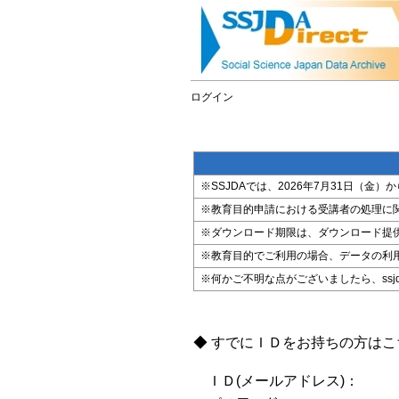
ログイン
※SSJDAでは、2026年7月31日（
※教育目的申請における受講者の処理に
※ダウンロード期限は、ダウンロード提
※教育目的でご利用の場合、データの利
※何かご不明な点がございましたら、ssjda@i
◆ すでにＩＤをお持ちの方は
ＩＤ(メールアドレス)：