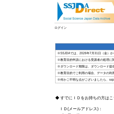
ログイン
※SSJDAでは、2026年7月31日（
※教育目的申請における受講者の処理に
※ダウンロード期限は、ダウンロード提
※教育目的でご利用の場合、データの利
※何かご不明な点がございましたら、ssjda@i
◆ すでにＩＤをお持ちの方は
ＩＤ(メールアドレス)：