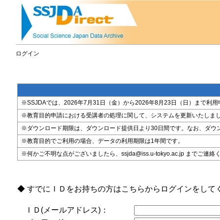
ログイン
※SSJDAでは、2026年7月31日（金）から2026年8月23日（日）
※教育目的申請における受講者の処理に関して、システムを更新いたしま
※ダウンロード期限は、ダウンロード提供日より30日間です。なお、ダウ
※教育目的でご利用の場合、データの利用期限は1年間です。
※何かご不明な点がございましたら、ssjda@iss.u-tokyo.ac.jp までご連
◆ すでにＩＤをお持ちの方はこちらからログインをして
ＩＤ(メールアドレス)：