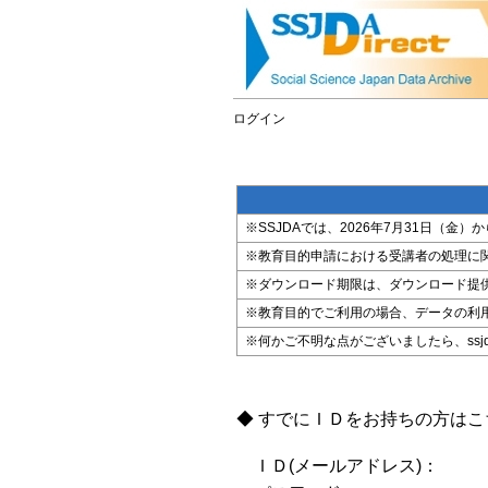
ログイン
※SSJDAでは、2026年7月31日（
※教育目的申請における受講者の処理に
※ダウンロード期限は、ダウンロード提
※教育目的でご利用の場合、データの利
※何かご不明な点がございましたら、ssjda@i
◆ すでにＩＤをお持ちの方は
ＩＤ(メールアドレス)：