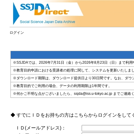
ログイン
※SSJDAでは、2026年7月31日（金）から2026年8月23日（日）
※教育目的申請における受講者の処理に関して、システムを更新いたしま
※ダウンロード期限は、ダウンロード提供日より30日間です。なお、ダウ
※教育目的でご利用の場合、データの利用期限は1年間です。
※何かご不明な点がございましたら、ssjda@iss.u-tokyo.ac.jp までご連
◆ すでにＩＤをお持ちの方はこちらからログインをして
ＩＤ(メールアドレス)：