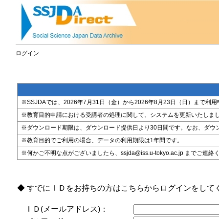
ログイン
※SSJDAでは、2026年7月31日（金）から2026年8月23日（日）
※教育目的申請における受講者の処理に関して、システムを更新いたしま
※ダウンロード期限は、ダウンロード提供日より30日間です。なお、ダウ
※教育目的でご利用の場合、データの利用期限は1年間です。
※何かご不明な点がございましたら、ssjda@iss.u-tokyo.ac.jp までご連
◆ すでにＩＤをお持ちの方はこちらからログインをして
ＩＤ(メールアドレス)：