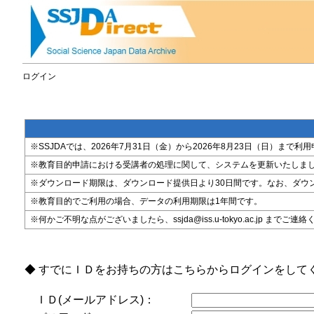
ログイン
※SSJDAでは、2026年7月31日（金）から2026年8月23日（日）
※教育目的申請における受講者の処理に関して、システムを更新いたしま
※ダウンロード期限は、ダウンロード提供日より30日間です。なお、ダウ
※教育目的でご利用の場合、データの利用期限は1年間です。
※何かご不明な点がございましたら、ssjda@iss.u-tokyo.ac.jp までご連
◆ すでにＩＤをお持ちの方はこちらからログインをして
ＩＤ(メールアドレス)：