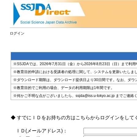
ログイン
※SSJDAでは、2026年7月31日（金）から2026年8月23日（日）
※教育目的申請における受講者の処理に関して、システムを更新いたしま
※ダウンロード期限は、ダウンロード提供日より30日間です。なお、ダウ
※教育目的でご利用の場合、データの利用期限は1年間です。
※何かご不明な点がございましたら、ssjda@iss.u-tokyo.ac.jp までご連
◆ すでにＩＤをお持ちの方はこちらからログインをして
ＩＤ(メールアドレス)：