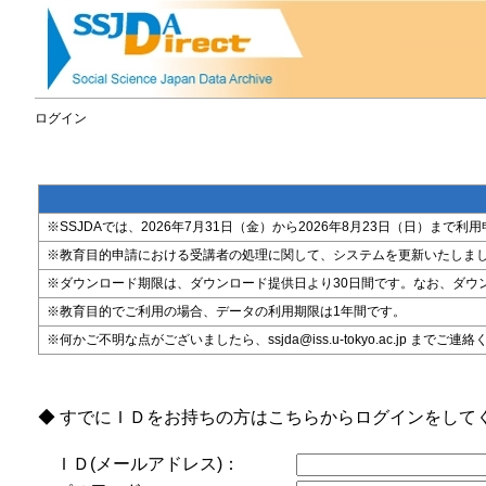
ログイン
※SSJDAでは、2026年7月31日（金）から2026年8月23日（日）
※教育目的申請における受講者の処理に関して、システムを更新いたしま
※ダウンロード期限は、ダウンロード提供日より30日間です。なお、ダウ
※教育目的でご利用の場合、データの利用期限は1年間です。
※何かご不明な点がございましたら、ssjda@iss.u-tokyo.ac.jp までご連
◆ すでにＩＤをお持ちの方はこちらからログインをして
ＩＤ(メールアドレス)：