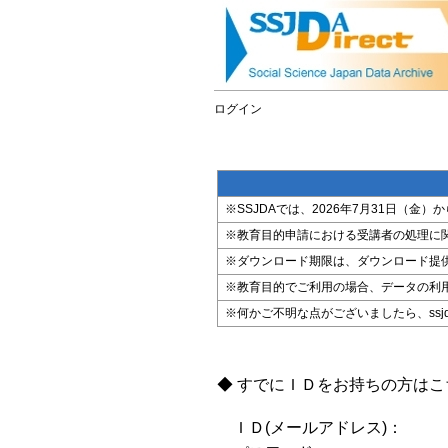
ログイン
※SSJDAでは、2026年7月31日（
※教育目的申請における受講者の処理に
※ダウンロード期限は、ダウンロード提
※教育目的でご利用の場合、データの利
※何かご不明な点がございましたら、ssjda@i
◆ すでにＩＤをお持ちの方は
ＩＤ(メールアドレス)：