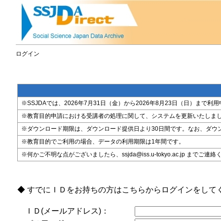
ログイン
※SSJDAでは、2026年7月31日（金）から2026年8月23日（日）
※教育目的申請における受講者の処理に関して、システムを更新いたしま
※ダウンロード期限は、ダウンロード提供日より30日間です。なお、ダウ
※教育目的でご利用の場合、データの利用期限は1年間です。
※何かご不明な点がございましたら、ssjda@iss.u-tokyo.ac.jp までご連
◆ すでにＩＤをお持ちの方はこちらからログインをして
ＩＤ(メールアドレス)：