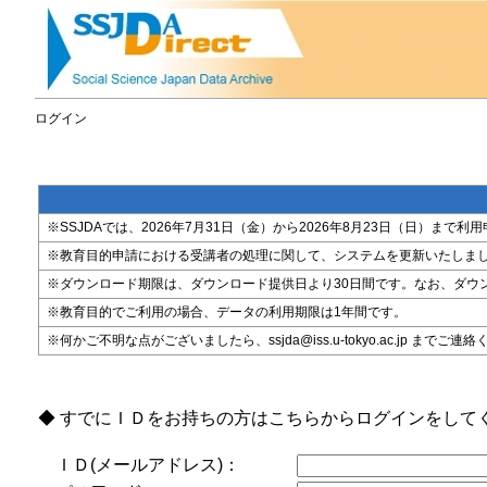
ログイン
※SSJDAでは、2026年7月31日（金）から2026年8月23日（日）
※教育目的申請における受講者の処理に関して、システムを更新いたしま
※ダウンロード期限は、ダウンロード提供日より30日間です。なお、ダウ
※教育目的でご利用の場合、データの利用期限は1年間です。
※何かご不明な点がございましたら、ssjda@iss.u-tokyo.ac.jp までご連
◆ すでにＩＤをお持ちの方はこちらからログインをして
ＩＤ(メールアドレス)：