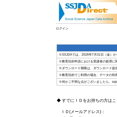
ログイン
※SSJDAでは、2026年7月31日（
※教育目的申請における受講者の処理に
※ダウンロード期限は、ダウンロード提
※教育目的でご利用の場合、データの利
※何かご不明な点がございましたら、ssjda@i
◆ すでにＩＤをお持ちの方は
ＩＤ(メールアドレス)：