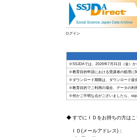
ログイン
※SSJDAでは、2026年7月31日（
※教育目的申請における受講者の処理に
※ダウンロード期限は、ダウンロード提
※教育目的でご利用の場合、データの利
※何かご不明な点がございましたら、ssjda@i
◆ すでにＩＤをお持ちの方は
ＩＤ(メールアドレス)：