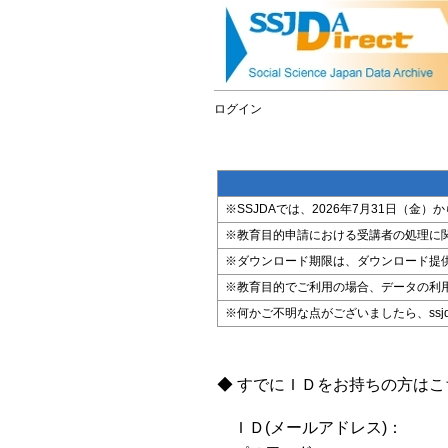
ログイン
※SSJDAでは、2026年7月31日（
※教育目的申請における受講者の処理に
※ダウンロード期限は、ダウンロード提
※教育目的でご利用の場合、データの利
※何かご不明な点がございましたら、ssjda@i
◆ すでにＩＤをお持ちの方は
ＩＤ(メールアドレス)：