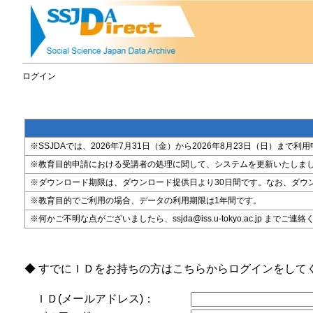
ログイン
※SSJDAでは、2026年7月31日（金）から2026年8月23日（日）
※教育目的申請における受講者の処理に関して、システムを更新いたしま
※ダウンロード期限は、ダウンロード提供日より30日間です。なお、ダウ
※教育目的でご利用の場合、データの利用期限は1年間です。
※何かご不明な点がございましたら、ssjda@iss.u-tokyo.ac.jp までご連
◆ すでにＩＤをお持ちの方はこちらからログインをして
ＩＤ(メールアドレス)：