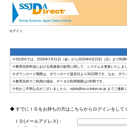
ログイン
※SSJDAでは、2026年7月31日（金）から2026年8月23日（日）
※教育目的申請における受講者の処理に関して、システムを更新いたしま
※ダウンロード期限は、ダウンロード提供日より30日間です。なお、ダウ
※教育目的でご利用の場合、データの利用期限は1年間です。
※何かご不明な点がございましたら、ssjda@iss.u-tokyo.ac.jp までご連
◆ すでにＩＤをお持ちの方はこちらからログインをして
ＩＤ(メールアドレス)：