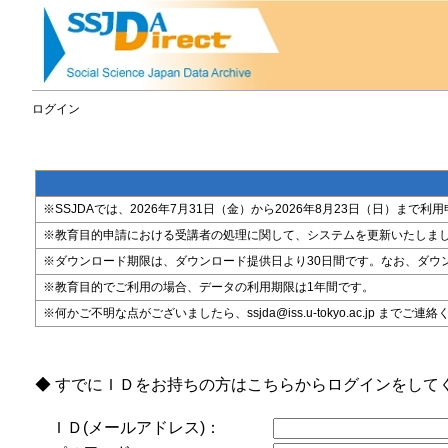
ログイン
※SSJDAでは、2026年7月31日（金）から2026年8月23日（日）
※教育目的申請における受講者の処理に関して、システムを更新いたしま
※ダウンロード期限は、ダウンロード提供日より30日間です。なお、ダウ
※教育目的でご利用の場合、データの利用期限は1年間です。
※何かご不明な点がございましたら、ssjda@iss.u-tokyo.ac.jp までご連
◆ すでにＩＤをお持ちの方はこちらからログインをして
ＩＤ(メールアドレス)：