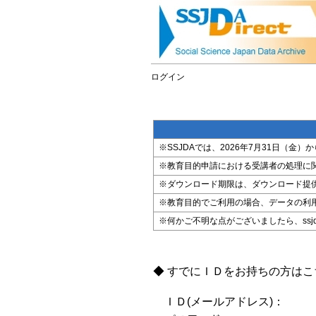
ログイン
※SSJDAでは、2026年7月31日（
※教育目的申請における受講者の処理に
※ダウンロード期限は、ダウンロード提
※教育目的でご利用の場合、データの利
※何かご不明な点がございましたら、ssjda@i
◆ すでにＩＤをお持ちの方は
ＩＤ(メールアドレス)：