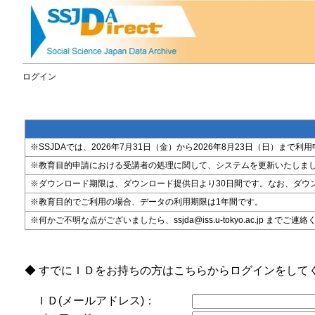
ログイン
※SSJDAでは、2026年7月31日（金）から2026年8月23日（日）
※教育目的申請における受講者の処理に関して、システムを更新いたしま
※ダウンロード期限は、ダウンロード提供日より30日間です。なお、ダウ
※教育目的でご利用の場合、データの利用期限は1年間です。
※何かご不明な点がございましたら、ssjda@iss.u-tokyo.ac.jp までご連
◆ すでにＩＤをお持ちの方はこちらからログインをして
ＩＤ(メールアドレス)：