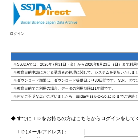
ログイン
※SSJDAでは、2026年7月31日（金）から2026年8月23日（日）
※教育目的申請における受講者の処理に関して、システムを更新いたしま
※ダウンロード期限は、ダウンロード提供日より30日間です。なお、ダウ
※教育目的でご利用の場合、データの利用期限は1年間です。
※何かご不明な点がございましたら、ssjda@iss.u-tokyo.ac.jp までご連
◆ すでにＩＤをお持ちの方はこちらからログインをして
ＩＤ(メールアドレス)：