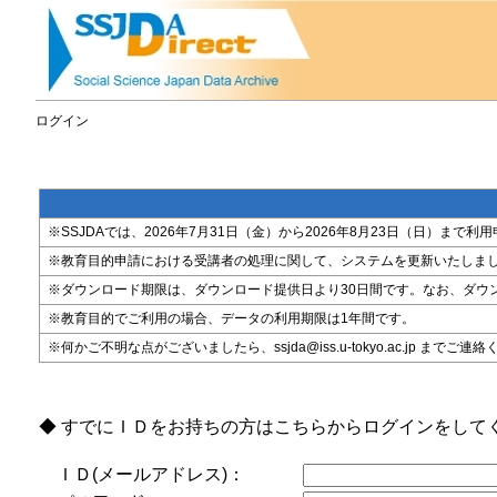
ログイン
※SSJDAでは、2026年7月31日（金）から2026年8月23日（日）
※教育目的申請における受講者の処理に関して、システムを更新いたしま
※ダウンロード期限は、ダウンロード提供日より30日間です。なお、ダウ
※教育目的でご利用の場合、データの利用期限は1年間です。
※何かご不明な点がございましたら、ssjda@iss.u-tokyo.ac.jp までご連
◆ すでにＩＤをお持ちの方はこちらからログインをして
ＩＤ(メールアドレス)：