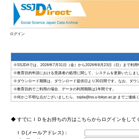
ログイン
※SSJDAでは、2026年7月31日（金）から2026年8月23日（日）
※教育目的申請における受講者の処理に関して、システムを更新いたしま
※ダウンロード期限は、ダウンロード提供日より30日間です。なお、ダウ
※教育目的でご利用の場合、データの利用期限は1年間です。
※何かご不明な点がございましたら、ssjda@iss.u-tokyo.ac.jp までご連
◆ すでにＩＤをお持ちの方はこちらからログインをして
ＩＤ(メールアドレス)：