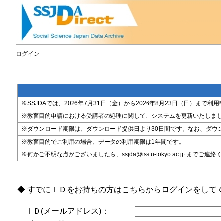
ログイン
※SSJDAでは、2026年7月31日（金）から2026年8月23日（日）
※教育目的申請における受講者の処理に関して、システムを更新いたしま
※ダウンロード期限は、ダウンロード提供日より30日間です。なお、ダウ
※教育目的でご利用の場合、データの利用期限は1年間です。
※何かご不明な点がございましたら、ssjda@iss.u-tokyo.ac.jp までご連
◆ すでにＩＤをお持ちの方はこちらからログインをして
ＩＤ(メールアドレス)：