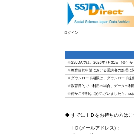
ログイン
※SSJDAでは、2026年7月31日（
※教育目的申請における受講者の処理に
※ダウンロード期限は、ダウンロード提
※教育目的でご利用の場合、データの利
※何かご不明な点がございましたら、ssjda@i
◆ すでにＩＤをお持ちの方は
ＩＤ(メールアドレス)：