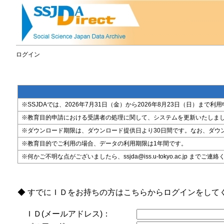
ログイン
※SSJDAでは、2026年7月31日（金）から2026年8月23日（日）
※教育目的申請における受講者の処理に関して、システムを更新いたしま
※ダウンロード期限は、ダウンロード提供日より30日間です。なお、ダウ
※教育目的でご利用の場合、データの利用期限は1年間です。
※何かご不明な点がございましたら、ssjda@iss.u-tokyo.ac.jp までご連
◆ すでにＩＤをお持ちの方はこちらからログインをして
ＩＤ(メールアドレス)：